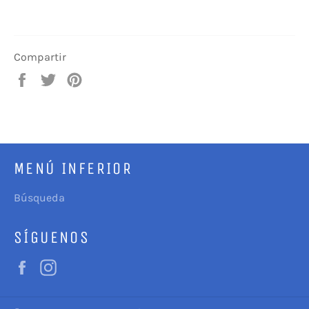
Compartir
Compartir
Tuitear
Pinear
en
en
en
Facebook
Twitter
Pinterest
MENÚ INFERIOR
Búsqueda
SÍGUENOS
Facebook
Instagram